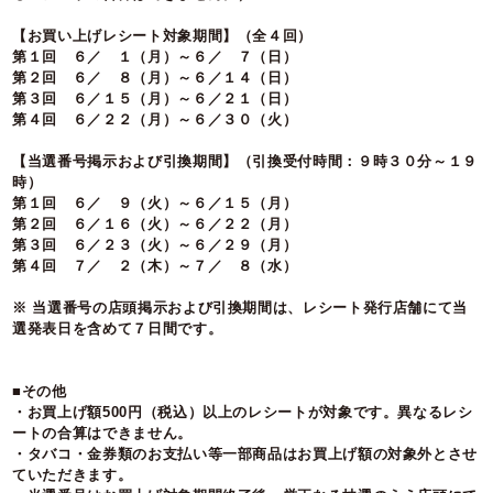
【お買い上げレシート対象期間】（全４回）
第１回 ６／ １（月）～６／ ７（日）
第２回 ６／ ８（月）～６／１４（日）
第３回 ６／１５（月）～６／２１（日）
第４回 ６／２２（月）～６／３０（火）
【当選番号掲示および引換期間】（引換受付時間：９時３０分～１９
時）
第１回 ６／ ９（火）～６／１５（月）
第２回 ６／１６（火）～６／２２（月）
第３回 ６／２３（火）～６／２９（月）
第４回 ７／ ２（木）～７／ ８（水）
※ 当選番号の店頭掲示および引換期間は、レシート発行店舗にて当
選発表日を含めて７日間です。
■その他
・お買上げ額500円（税込）以上のレシートが対象です。異なるレシ
ートの合算はできません。
・タバコ・金券類のお支払い等一部商品はお買上げ額の対象外とさせ
ていただきます。